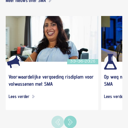
Meer nieuws over SMA
30-06-2026
Voorwaardelijke vergoeding risdiplam voor
Op weg naar
volwassenen met SMA
SMA
Lees verder
Lees verder