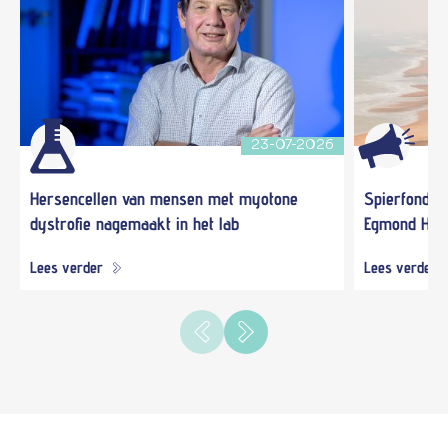
23-07-2026
Hersencellen van mensen met myotone
Spierfonds 
dystrofie nagemaakt in het lab
Egmond Hal
Lees verder
Lees verder