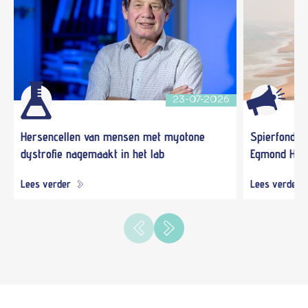
23-07-2026
Hersencellen van mensen met myotone
Spierfonds 
dystrofie nagemaakt in het lab
Egmond Hal
Lees verder
Lees verder