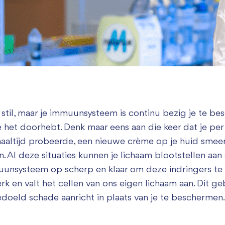
Zakelijk bijdragen
ij stil, maar je immuunsysteem is continu bezig je te b
het doorhebt. Denk maar eens aan die keer dat je per 
 maaltijd probeerde, een nieuwe crème op je huid smeer
 Al deze situaties kunnen je lichaam blootstellen aan s
muunsysteem op scherp en klaar om deze indringers te 
k en valt het cellen van ons eigen lichaam aan. Dit ge
oeld schade aanricht in plaats van je te beschermen.