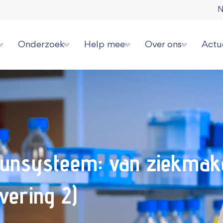
N
Onderzoek
Help mee
Over ons
Actu
erziekte
Onze onderzoeksstrategie
Direct doneren
Wat wij doen
Laat
 spierziekten
Overzicht alle onderzoeken
Zelf actievoeren
Wie wij zijn
Aanm
erhalen
Videoserie onderzoek
Aanmelden evenement
Jaarverslagen en cijf
Onze
ziekte jou overkomen?
Informatie voor onderzoekers
Collecteren
Ambassadeurs
Pers 
unsysteem: van ziekmak
or patiënten
Grote gift geven
Werken bij ons
vering 2)
Periodiek schenken
Donatie wijzigen of
Nalaten
Contact