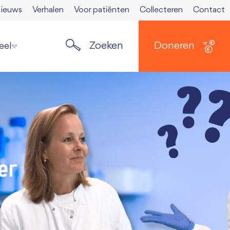
ieuws
Verhalen
Voor patiënten
Collecteren
Contact
Zoeken
Doneren
eel
ste nieuws
elden nieuwsbrief
ers
 Spierkrant
en media
er
 opzeggen