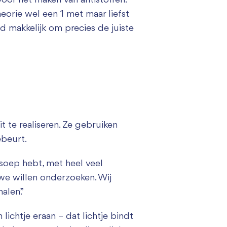
 voor het maken van antistoffen.
heorie wel een 1 met maar liefst
ld makkelijk om precies de juiste
t te realiseren. Ze gebruiken
ebeurt.
nsoep hebt, met heel veel
e we willen onderzoeken. Wij
alen.”
ichtje eraan – dat lichtje bindt