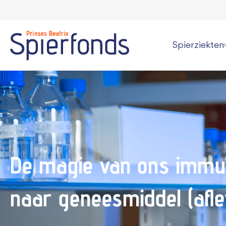
Spierziekten
Wat is een spi
Overzicht alle
Persoonlijke v
Kan een spier
De magie van ons immu
Informatie vo
naar geneesmiddel (afle