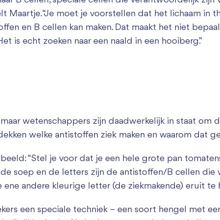
 naar B cellen, speciale cellen die verantwoordelijk zijn
t Maartje. “Je moet je voorstellen dat het lichaam in t
toffen en B cellen kan maken. Dat maakt het niet bepaa
et is echt zoeken naar een naald in een hooiberg.”
, maar wetenschappers zijn daadwerkelijk in staat om di
ekken welke antistoffen ziek maken en waarom dat g
beeld: “Stel je voor dat je een hele grote pan tomate
s de soep en de letters zijn de antistoffen/B cellen di
 ene andere kleurige letter (de ziekmakende) eruit te h
ers een speciale techniek – een soort hengel met een l