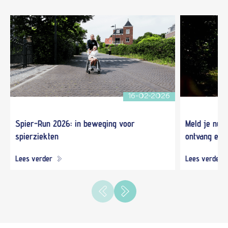
16-02-2026
Spier-Run 2026: in beweging voor
Meld je nu 
spierziekten
ontvang een 
Lees verder
Lees verder