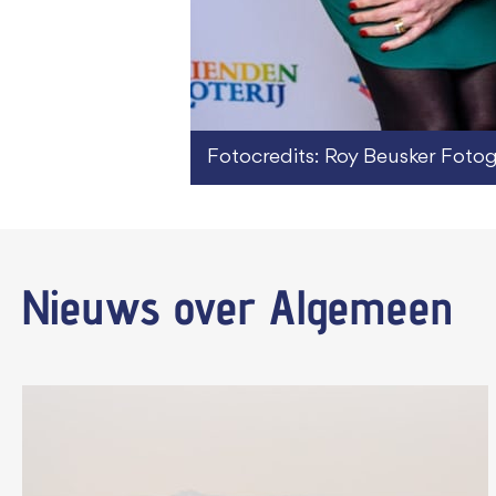
Fotocredits: Roy Beusker Fotog
Nieuws
over Algemeen