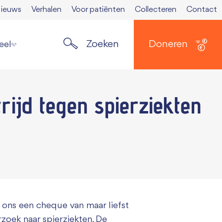
ieuws
Verhalen
Voor patiënten
Collecteren
Contact
Zoeken
Doneren
eel
ste nieuws
rijd tegen spierziekten
elden nieuwsbrief
ers
 Spierkrant
en media
 opzeggen
ons een cheque van maar liefst
oek naar spierziekten. De