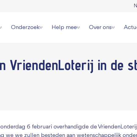
N
Onderzoek
Help mee
Over ons
Actu
erziekte
Onze onderzoeksstrategie
Direct doneren
Wat wij doen
Laat
an
VriendenLoterij
in de st
 spierziekten
Overzicht alle onderzoeken
Zelf actievoeren
Wie wij zijn
Aanm
erhalen
Videoserie onderzoek
Aanmelden evenement
Jaarverslagen en cijf
Onze
ziekte jou overkomen?
Informatie voor onderzoekers
Collecteren
Ambassadeurs
Pers 
or patiënten
Grote gift geven
Werken bij ons
Periodiek schenken
Donatie wijzigen of
onderdag 6 februari overhandigde de VriendenLoterij 
Nalaten
Contact
ag we we zullen besteden aan wetenschappelijk onderz