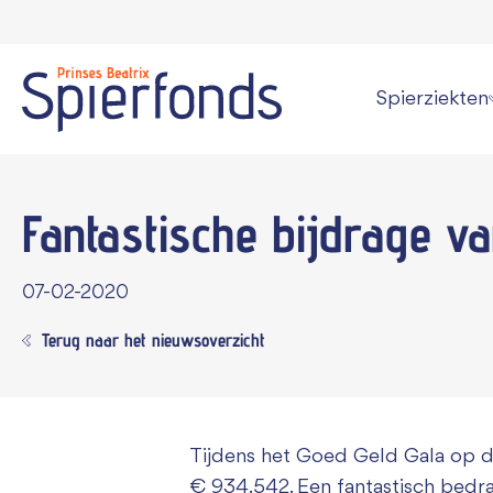
Spierziekten
Wat is een spi
Fantastische bijdrage v
Overzicht alle
Persoonlijke v
07-02-2020
Kan een spier
Terug naar het nieuwsoverzicht
Informatie vo
Tijdens het Goed Geld Gala op d
€ 934.542. Een fantastisch bedr