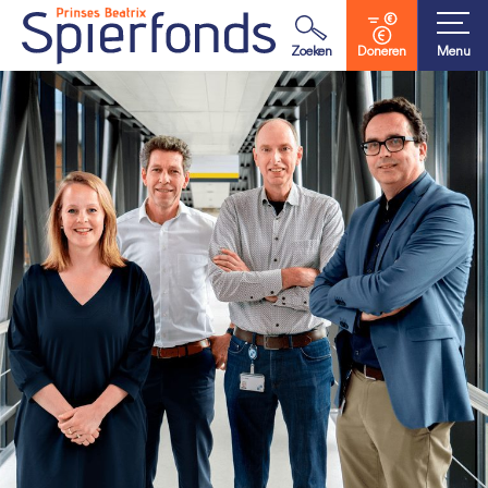
Waar ben je naar op zoek?
Zoeken
Doneren
Menu