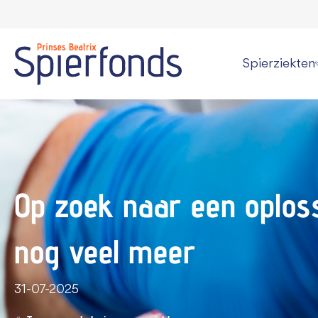
Spierziekten
Wat is een spi
Overzicht alle
Persoonlijke v
Op zoek naar een oplos
Kan een spier
nog veel meer
Informatie vo
31-07-2025