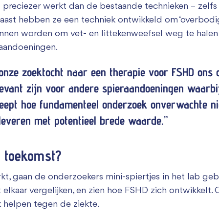
 preciezer werkt dan de bestaande technieken – zelfs
aast hebben ze een techniek ontwikkeld om ‘overbodige
unnen worden om vet- en littekenweefsel weg te halen
eraandoeningen.
onze zoektocht naar een therapie voor FSHD ons 
levant zijn voor andere spieraandoeningen waarbij
treept hoe fundamenteel onderzoek onverwachte ni
everen met potentieel brede waarde.”
e toekomst?
t, gaan de onderzoekers mini-spiertjes in het lab ge
 elkaar vergelijken, en zien hoe FSHD zich ontwikkelt
k helpen tegen de ziekte.