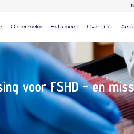
N
Onderzoek
Help mee
Over ons
Actu
erziekte
Onze onderzoeksstrategie
Direct doneren
Wat wij doen
Laat
 spierziekten
Overzicht alle onderzoeken
Zelf actievoeren
Wie wij zijn
Aanm
erhalen
Videoserie onderzoek
Aanmelden evenement
Jaarverslagen en cijf
Onze
sing voor FSHD – en miss
ziekte jou overkomen?
Informatie voor onderzoekers
Collecteren
Ambassadeurs
Pers 
or patiënten
Grote gift geven
Werken bij ons
Periodiek schenken
Donatie wijzigen of
Nalaten
Contact