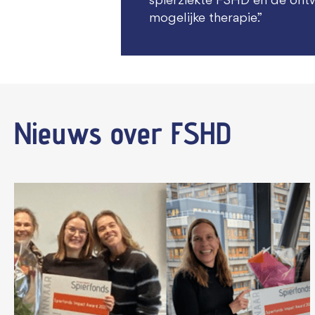
spierziekte FSHD en de ontw
mogelijke therapie.”
Nieuws
over FSHD