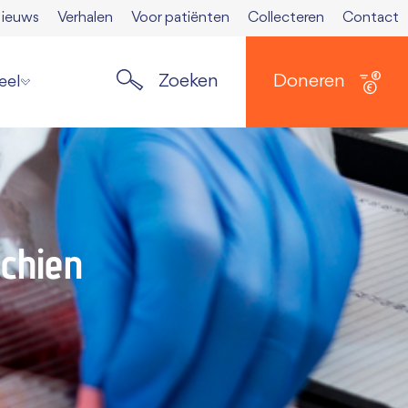
ieuws
Verhalen
Voor patiënten
Collecteren
Contact
Zoeken
Doneren
eel
ste nieuws
elden nieuwsbrief
ers
 Spierkrant
chien
en media
 opzeggen