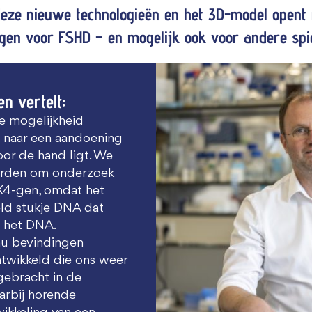
deze nieuwe technologieën en het 3D-model opent
gen voor FSHD – en mogelijk ook voor andere spie
n vertelt:
e mogelijkheid
 naar een aandoening
oor de hand ligt. We
worden om onderzoek
UX4-gen, omdat het
eld stukje DNA dat
n het DNA.
nu bevindingen
twikkeld die ons weer
gebracht in de
arbij horende