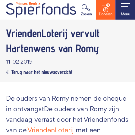
Waar ben je naar op zoek?
Zoeken
Doneren
Menu
VriendenLoterij vervult
Hartenwens
van Romy
11-02-2019
Terug naar het nieuwsoverzicht
De ouders van Romy nemen de cheque
in ontvangstDe ouders van Romy zijn
vandaag verrast door het Vriendenfonds
van de
VriendenLoterij
met een