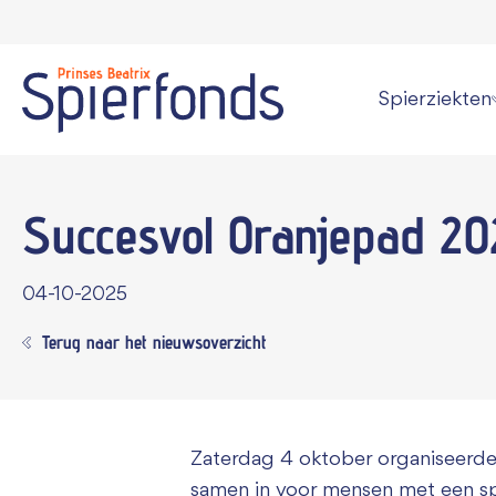
Spierziekten
Wat is een spi
Succesvol Oranjepad 20
Overzicht alle
Persoonlijke v
04-10-2025
Kan een spier
Terug naar het nieuwsoverzicht
Informatie vo
Zaterdag 4 oktober organiseerde
samen in voor mensen met een sp