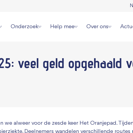
N
Onderzoek
Help mee
Over ons
Actu
erziekte
Onze onderzoeksstrategie
Direct doneren
Wat wij doen
Laat
25: veel geld opgehaald 
 spierziekten
Overzicht alle onderzoeken
Zelf actievoeren
Wie wij zijn
Aanm
erhalen
Videoserie onderzoek
Aanmelden evenement
Jaarverslagen en cijf
Onze
ziekte jou overkomen?
Informatie voor onderzoekers
Collecteren
Ambassadeurs
Pers 
or patiënten
Grote gift geven
Werken bij ons
Periodiek schenken
Donatie wijzigen of
n we alweer voor de zesde keer Het Oranjepad. Tijde
Nalaten
Contact
ierziekte. Deelnemers wandelen verschillende routes 