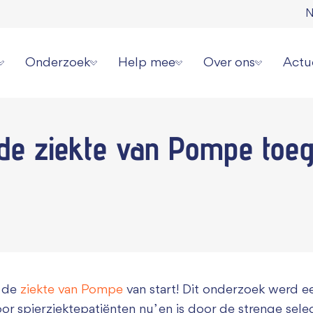
N
Onderzoek
Help mee
Over ons
Actu
erziekte
Onze onderzoeksstrategie
Direct doneren
Wat wij doen
Laat
 de
ziekte van Pompe
toe
 spierziekten
Overzicht alle onderzoeken
Zelf actievoeren
Wie wij zijn
Aanm
erhalen
Videoserie onderzoek
Aanmelden evenement
Jaarverslagen en cijf
Onze
ziekte jou overkomen?
Informatie voor onderzoekers
Collecteren
Ambassadeurs
Pers 
or patiënten
Grote gift geven
Werken bij ons
Periodiek schenken
Donatie wijzigen of
r de
ziekte van Pompe
van start! Dit onderzoek werd ee
Nalaten
Contact
or spierziektepatiënten nu’ en is door de strenge sele