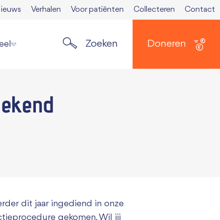
ieuws
Verhalen
Voor patiënten
Collecteren
Contact
Zoeken
Doneren
eel
ste nieuws
gekend
elden nieuwsbrief
ers
 Spierkrant
en media
 opzeggen
rder dit jaar ingediend in onze
ctieprocedure gekomen. Wil jij