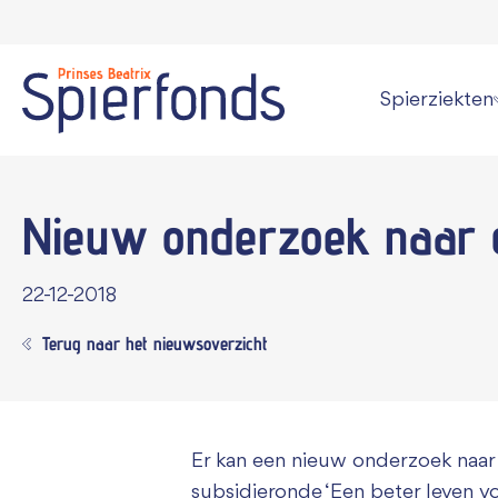
Spierziekten
Wat is een spi
Nieuw onderzoek naar
Overzicht alle
Persoonlijke v
22-12-2018
Kan een spier
Terug naar het nieuwsoverzicht
Informatie vo
Er kan een nieuw onderzoek naa
subsidieronde ‘Een beter leven vo