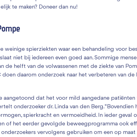
ijk te maken? Doneer dan nu!
Zakelijk bijdragen
 Pompe
e weinige spierziekten waar een behandeling voor be
ij slaat niet bij iedereen even goed aan. Sommige me
an de helft van de volwassenen met de ziekte van Po
doen daarom onderzoek naar het verbeteren van de lee
e aangetoond dat het voor mild aangedane patiënten v
telt onderzoeker dr. Linda van den Berg. “Bovendien
ermogen, spierkracht en vermoeidheid. In ieder geval o
ken of het eerder gevolgde beweegprogramma ook eff
de onderzoekers vervolgens gebruiken om een op maat