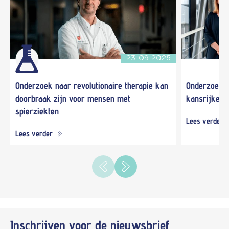
23-09-2025
Onderzoek naar revolutionaire therapie kan
Onderzoeker
doorbraak zijn voor mensen met
kansrijke t
spierziekten
Lees verder
Lees verder
Inschrijven voor de
nieuwsbrief