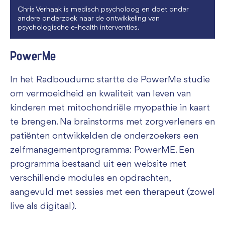
Chris Verhaak is medisch psycholoog en doet onder
andere onderzoek naar de ontwikkeling van
psychologische e-health interventies.
PowerMe
In het Radboudumc startte de PowerMe studie
om vermoeidheid en kwaliteit van leven van
kinderen met mitochondriële myopathie in kaart
te brengen. Na brainstorms met zorgverleners en
patiënten ontwikkelden de onderzoekers een
zelfmanagementprogramma: PowerME. Een
programma bestaand uit een website met
verschillende modules en opdrachten,
aangevuld met sessies met een therapeut (zowel
live als digitaal).