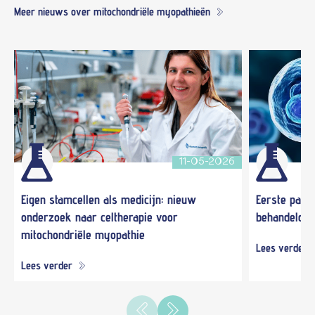
Meer nieuws over mitochondriële myopathieën
11-05-2026
Eigen stamcellen als medicijn: nieuw
Eerste pati
onderzoek naar celtherapie voor
behandeld m
mitochondriële myopathie
Lees verder
Lees verder