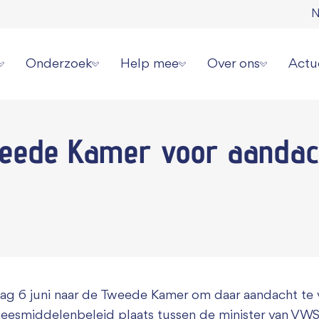
N
Onderzoek
Help mee
Over ons
Actu
erziekte
Onze onderzoeksstrategie
Direct doneren
Wat wij doen
Laat
eede Kamer
voor aandac
 spierziekten
Overzicht alle onderzoeken
Zelf actievoeren
Wie wij zijn
Aanm
erhalen
Videoserie onderzoek
Aanmelden evenement
Jaarverslagen en cijf
Onze
ziekte jou overkomen?
Informatie voor onderzoekers
Collecteren
Ambassadeurs
Pers 
or patiënten
Grote gift geven
Werken bij ons
Periodiek schenken
Donatie wijzigen of
ag 6 juni naar de Tweede Kamer om daar aandacht te 
Nalaten
Contact
eesmiddelenbeleid plaats tussen de minister van VW