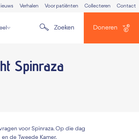
ieuws
Verhalen
Voor patiënten
Collecteren
Contact
Zoeken
Doneren
eel
ste nieuws
ht Spinraza
elden nieuwsbrief
ers
 Spierkrant
en media
 opzeggen
vragen voor Spinraza. Op die dag
S en de Tweede Kamer.