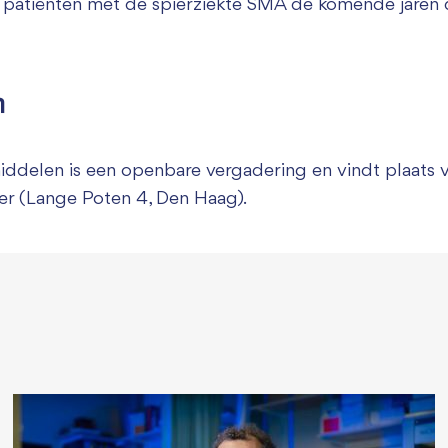
 patiënten met de spierziekte SMA de komende jaren 
n
elen is een openbare vergadering en vindt plaats v
er (Lange Poten 4, Den Haag).