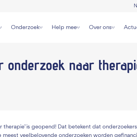
N
Onderzoek
Help mee
Over ons
Actu
erziekte
Onze onderzoeksstrategie
Direct doneren
Wat wij doen
Laat
or
onderzoek naar therapi
 spierziekten
Overzicht alle onderzoeken
Zelf actievoeren
Wie wij zijn
Aanm
erhalen
Videoserie onderzoek
Aanmelden evenement
Jaarverslagen en cijf
Onze
ziekte jou overkomen?
Informatie voor onderzoekers
Collecteren
Ambassadeurs
Pers 
or patiënten
Grote gift geven
Werken bij ons
Periodiek schenken
Donatie wijzigen of
 therapie’ is geopend! Dat betekent dat onderzoeker
Nalaten
Contact
de meest veelbelovende onderzoeken worden gefinancie