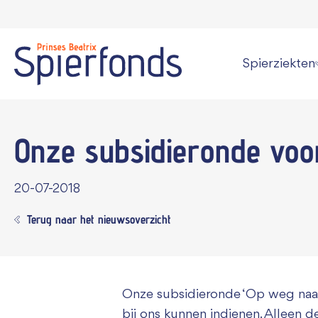
Spierziekten
Wat is een spi
Onze subsidieronde vo
Overzicht alle
Persoonlijke v
20-07-2018
Kan een spier
Terug naar het nieuwsoverzicht
Informatie vo
Onze subsidieronde ‘Op weg naar
bij ons kunnen indienen. Alleen 