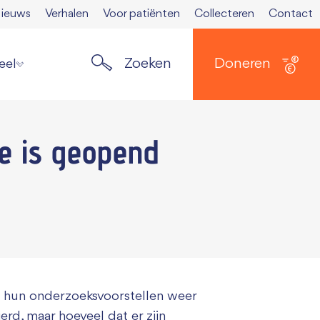
ieuws
Verhalen
Voor patiënten
Collecteren
Contact
Zoeken
Doneren
eel
ste nieuws
e
is geopend
elden nieuwsbrief
ers
 Spierkrant
en media
 opzeggen
s hun onderzoeksvoorstellen weer
rd, maar hoeveel dat er zijn