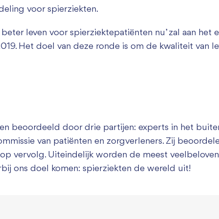
eling voor spierziekten.
eter leven voor spierziektepatiënten nu’ zal aan het 
2019. Het doel van deze ronde is om de kwaliteit van l
n beoordeeld door drie partijen: experts in het buit
missie van patiënten en zorgverleners. Zij beoordele
ns op vervolg. Uiteindelijk worden de meest veelbelov
bij ons doel komen: spierziekten de wereld uit!