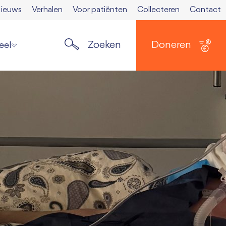
ieuws
Verhalen
Voor patiënten
Collecteren
Contact
Zoeken
Doneren
eel
ste nieuws
elden nieuwsbrief
ers
 Spierkrant
en media
 opzeggen