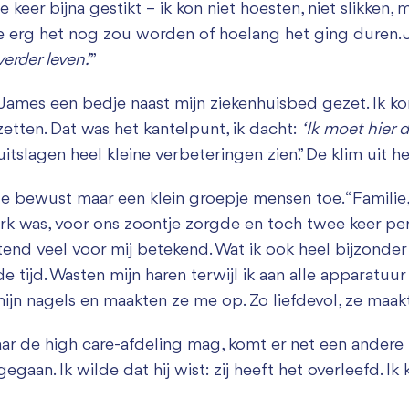
keer bijna gestikt – ik kon niet hoesten, niet slikken,
 erg het nog zou worden of hoelang het ging duren. J
verder leven.’
”
James een bedje naast mijn ziekenhuisbed gezet. Ik kon
zetten. Dat was het kantelpunt, ik dacht:
‘Ik moet hier 
itslagen heel kleine verbeteringen zien.” De klim uit 
de bewust maar een klein groepje mensen toe. “Familie
werk was, voor ons zoontje zorgde en toch twee keer pe
ttend veel voor mij betekend. Wat ik ook heel bijzonde
tijd. Wasten mijn haren terwijl ik aan alle apparatuur 
ijn nagels en maakten ze me op. Zo liefdevol, ze maa
naar de high care-afdeling mag, komt er net een andere
egaan. Ik wilde dat hij wist: zij heeft het overleefd. Ik