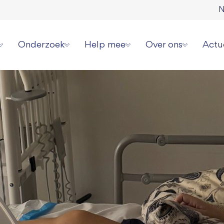
N
Onderzoek
Help mee
Over ons
Actu
erziekte
Onze onderzoeksstrategie
Direct doneren
Wat wij doen
Laat
 spierziekten
Overzicht alle onderzoeken
Zelf actievoeren
Wie wij zijn
Aanm
erhalen
Videoserie onderzoek
Aanmelden evenement
Jaarverslagen en cijf
Onze
ziekte jou overkomen?
Informatie voor onderzoekers
Collecteren
Ambassadeurs
Pers 
or patiënten
Grote gift geven
Werken bij ons
Periodiek schenken
Donatie wijzigen of
Nalaten
Contact