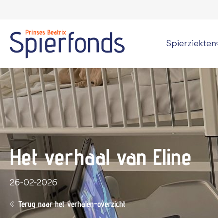
Spierziekten
Wat is een spi
Overzicht alle
Persoonlijke v
Kan een spier
Het verhaal van Eline
Informatie vo
26-02-2026
Terug naar het verhalen-overzicht