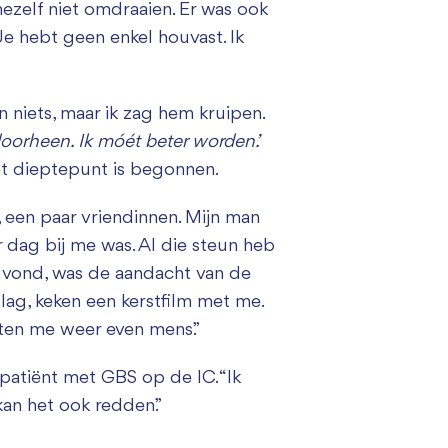
 mezelf niet omdraaien. Er was ook
e hebt geen enkel houvast. Ik
 niets, maar ik zag hem kruipen.
doorheen. Ik móét beter worden.’
het dieptepunt is begonnen.
, een paar vriendinnen. Mijn man
r dag bij me was. Al die steun heb
r vond, was de aandacht van de
lag, keken een kerstfilm met me.
kten me weer even mens.”
 patiënt met GBS op de IC. “Ik
 kan het ook redden.”