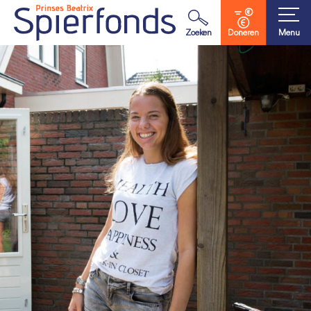
Waar ben je naar op zoek?
Zoeken
Doneren
Menu