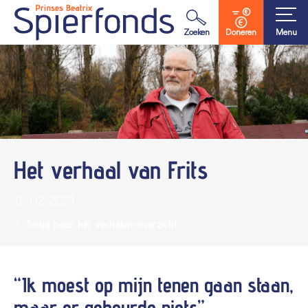
Waar ben je naar op zoek?
Zoeken
Doneren
Menu
Het verhaal van Frits
12-02-2021
Terug naar het verhalen-overzicht
“Ik moest op mijn tenen gaan staan,
maar er gebeurde niets”