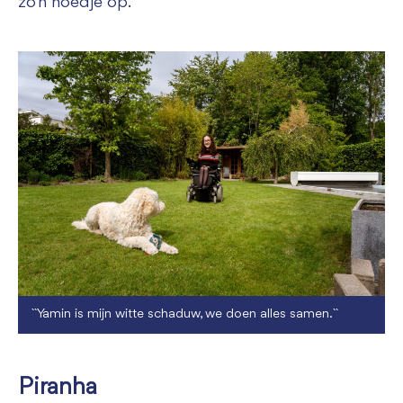
zo’n hoedje op.”
``Yamin is mijn witte schaduw, we doen alles samen.``
Piranha