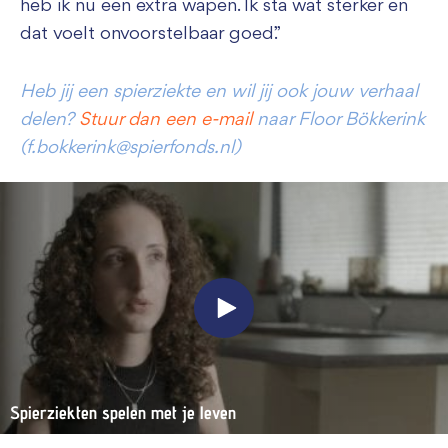
heb ik nu een extra wapen. Ik sta wat sterker en
dat voelt onvoorstelbaar goed.”
Heb jij een spierziekte en wil jij ook jouw verhaal
delen?
Stuur dan een e-mail
naar Floor Bökkerink
(f.bokkerink@spierfonds.nl)
Spierziekten spelen met je leven