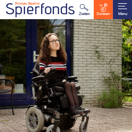
Waar ben je naar op zoek?
Zoeken
Doneren
Menu