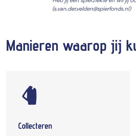
Heb jij een spierziekte en wil jij
(s.van.der.velden@spierfonds.nl)
Manieren waarop jij k
Collecteren