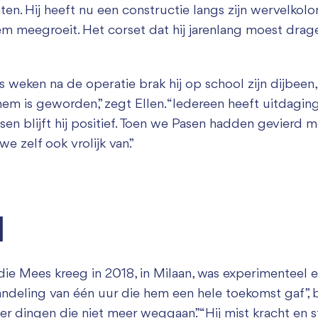
ten. Hij heeft nu een constructie langs zijn wervelko
em meegroeit. Het corset dat hij jarenlang moest drag
s weken na de operatie brak hij op school zijn dijbeen,
 hem is geworden,” zegt Ellen. “Iedereen heeft uitdagi
n blijft hij positief. Toen we Pasen hadden gevierd met 
e zelf ook vrolijk van.”
d
e Mees kreeg in 2018, in Milaan, was experimenteel e
deling van één uur die hem een hele toekomst gaf”, bl
r dingen die niet meer weggaan.” “Hij mist kracht en stabil