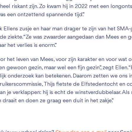
heel riskant zijn. Zo kwam hij in 2022 met een longont
as een ontzettend spannende tijd.”
 Ellens zusje en haar man drager te zijn van het SMA-g
de ziekte. “Ze was zwaarder aangedaan dan Mees en g
r het verlies is enorm.”
or het leven van Mees, voor zijn karakter en voor wat
een gewoon gezin, maar wel een fijn gezin”, zegt Ellen.
k onderzoek kan betekenen. Daarom zetten we ons in 
uikerscommissie, Thijs fietste de Elfstedentocht en col
k kan je verklappen: hij is echt de winstverdubbelaar. A
draait en doen ze graag een duit in het zakje.”