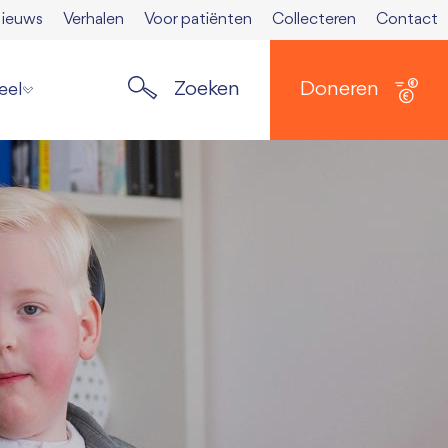
ieuws
Verhalen
Voor patiënten
Collecteren
Contact
Zoeken
Doneren
eel
ste nieuws
elden nieuwsbrief
ers
 Spierkrant
en media
 opzeggen