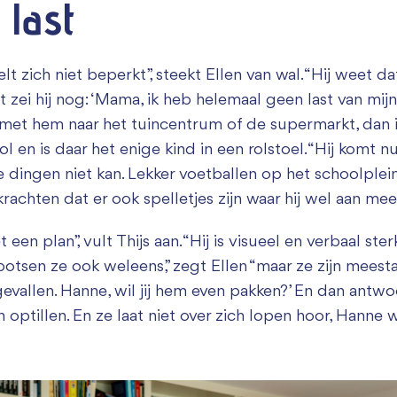
 last
lt zich niet beperkt”, steekt Ellen van wal. “Hij weet dat 
tst zei hij nog: ‘Mama, ik heb helemaal geen last van mijn
je met hem naar het tuincentrum of de supermarkt, dan i
l en is daar het enige kind in een rolstoel. “Hij komt n
 dingen niet kan. Lekker voetballen op het schoolplei
krachten dat er ook spelletjes zijn waar hij wel aan mee
n plan”, vult Thijs aan. “Hij is visueel en verbaal ste
 botsen ze ook weleens,” zegt Ellen “maar ze zijn meesta
vallen. Hanne, wil jij hem even pakken?’ En dan antwoor
n optillen. En ze laat niet over zich lopen hoor, Hanne