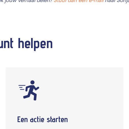
 ook jouw verhaal delen?
Stuur dan een e-mail
naar Sonja
unt
helpen
Een actie starten