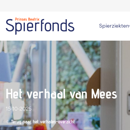
Spierziekten
Wat is een spi
Overzicht alle
Persoonlijke v
Kan een spier
Het verhaal van Mees
Informatie vo
15-10-2025
Terug naar het verhalen-overzicht