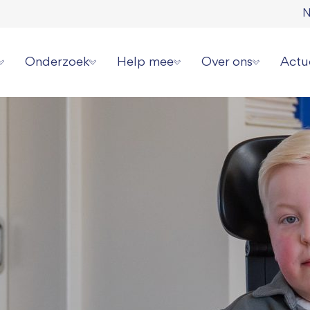
N
Onderzoek
Help mee
Over ons
Actu
erziekte
Onze onderzoeksstrategie
Direct doneren
Wat wij doen
Laat
 spierziekten
Overzicht alle onderzoeken
Zelf actievoeren
Wie wij zijn
Aanm
erhalen
Videoserie onderzoek
Aanmelden evenement
Jaarverslagen en cijf
Onze
ziekte jou overkomen?
Informatie voor onderzoekers
Collecteren
Ambassadeurs
Pers 
or patiënten
Grote gift geven
Werken bij ons
Periodiek schenken
Donatie wijzigen of
Nalaten
Contact