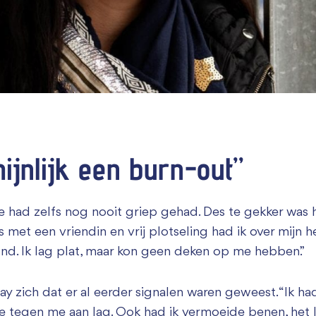
Zakelijk bijdragen
ijnlijk een burn-out”
 ze had zelfs nog nooit griep gehad. Des te gekker was 
is met een vriendin en vrij plotseling had ik over mijn 
ond. Ik lag plat, maar kon geen deken op me hebben.”
nay zich dat er al eerder signalen waren geweest. “Ik 
je tegen me aan lag. Ook had ik vermoeide benen, het l