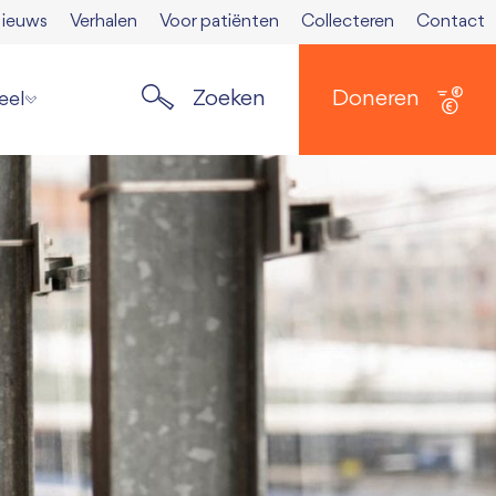
ieuws
Verhalen
Voor patiënten
Collecteren
Contact
Zoeken
Doneren
eel
ste nieuws
elden nieuwsbrief
ers
 Spierkrant
en media
 opzeggen