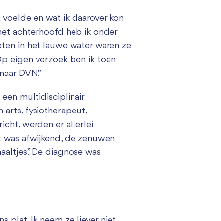
ik voelde en wat ik daarover kon
 het achterhoofd heb ik onder
en in het lauwe water waren ze
Op eigen verzoek ben ik toen
naar DVN.”
een multidisciplinair
n arts, fysiotherapeut,
cht, werden er allerlei
t was afwijkend, de zenuwen
aaltjes.” De diagnose was
 plat. Ik neem ze liever niet.