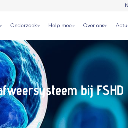
N
Onderzoek
Help mee
Over ons
Actu
erziekte
Onze onderzoeksstrategie
Direct doneren
Wat wij doen
Laat
 spierziekten
Overzicht alle onderzoeken
Zelf actievoeren
Wie wij zijn
Aanm
erhalen
Videoserie onderzoek
Aanmelden evenement
Jaarverslagen en cijf
Onze
 afweersysteem bij FSHD
ziekte jou overkomen?
Informatie voor onderzoekers
Collecteren
Ambassadeurs
Pers 
or patiënten
Grote gift geven
Werken bij ons
Periodiek schenken
Donatie wijzigen of
Nalaten
Contact