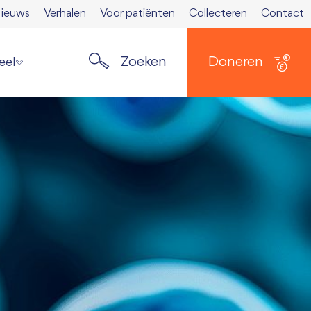
ieuws
Verhalen
Voor patiënten
Collecteren
Contact
Zoeken
Doneren
eel
ste nieuws
elden nieuwsbrief
ers
 Spierkrant
en media
 opzeggen