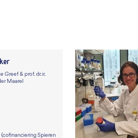
ker
e Greef & prof. dr. ir.
der Maarel
 (cofinanciering Spieren