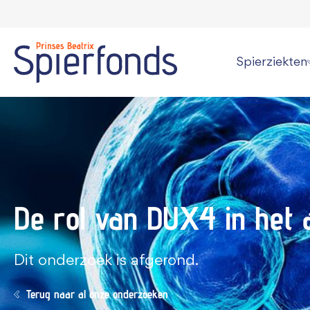
Spierziekten
Wat is een spi
Overzicht alle
Persoonlijke v
De rol van DUX4 in het
Kan een spier
Informatie vo
Dit onderzoek is afgerond.
Terug naar al onze onderzoeken