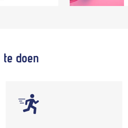
 te
doen