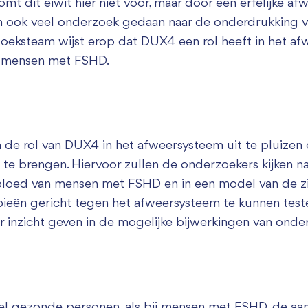
mt dit eiwit hier niet voor, maar door een erfelijke afw
n ook veel onderzoek gedaan naar de onderdrukking v
oeksteam wijst erop dat DUX4 een rol heeft in het a
ij mensen met FSHD.
 de rol van DUX4 in het afweersysteem uit te pluizen
 te brengen. Hiervoor zullen de onderzoekers kijken
 bloed van mensen met FSHD en in een model van de z
ieën gericht tegen het afweersysteem te kunnen teste
r inzicht geven in de mogelijke bijwerkingen van ond
l gezonde personen, als bij mensen met FSHD, de aa