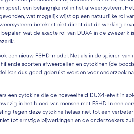
an speelt een belangrijke rol in het afweersysteem. Het
vonden, wat mogelijk wijst op een natuurlijke rol van
weersysteem betekent niet direct dat de werking erva
bepalen wat de exacte rol van DUX4 in de zwezerik is
zerik.
ok een nieuw FSHD-model. Net als in de spieren van
schillende soorten afweercellen en cytokinen (de boo
el kan dus goed gebruikt worden voor onderzoek naar
rs een cytokine die de hoeveelheid DUX4-eiwit in spi
anwezig in het bloed van mensen met FSHD. In een ee
ling tegen deze cytokine helaas niet tot een verbeteri
 niet tot ernstige bijwerkingen en de onderzoekers z